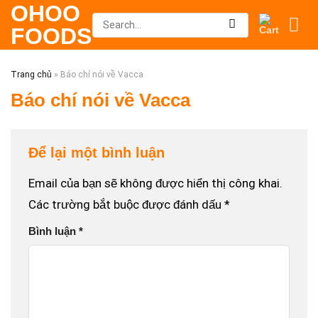
OHOO
Skip
Search
FOODS
to
for:
content
Trang chủ
»
Báo chí nói về Vacca
Báo chí nói về Vacca
Để lại một bình luận
Email của bạn sẽ không được hiển thị công khai.
Các trường bắt buộc được đánh dấu
*
Bình luận
*