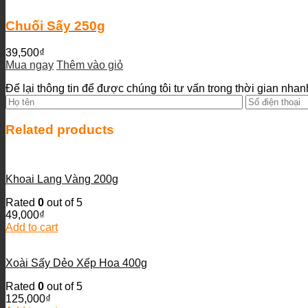
Chuối Sấy 250g
39,500
₫
Mua ngay
Thêm vào giỏ
Để lại thông tin để được chúng tôi tư vấn trong thời gian nhan
Related products
Khoai Lang Vàng 200g
Rated
0
out of 5
49,000
₫
Add to cart
Xoài Sấy Dẻo Xếp Hoa 400g
Rated
0
out of 5
125,000
₫