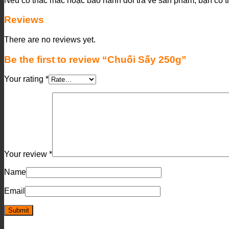
Nếu có thắc mắc hoặc bảo hành đổi trả về sản phẩm, bạn có t
Reviews
There are no reviews yet.
Be the first to review “Chuối Sấy 250g”
Your rating
*
Your review
*
Name
Email