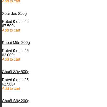
Add to cart
Xoài dẻo 250g
Rated
0
out of 5
67,500
₫
Add to cart
Khoai Môn 200g
Rated
0
out of 5
62,000
₫
Add to cart
Chuối Sấy 500g
Rated
0
out of 5
62,500
₫
Add to cart
Chuối Sấy 200g