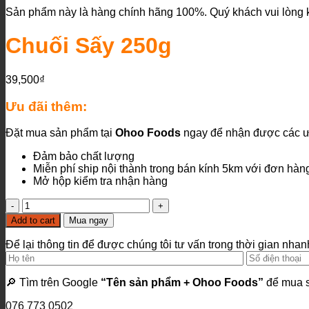
Sản phẩm này là hàng chính hãng 100%. Quý khách vui lòng k
Chuối Sấy 250g
39,500
₫
Ưu đãi thêm:
Đặt mua sản phẩm tại
Ohoo Foods
ngay để nhận được các ư
Đảm bảo chất lượng
Miễn phí ship nội thành trong bán kính 5km với đơn hàn
Mở hộp kiểm tra nhận hàng
Chuối
Sấy
Add to cart
Mua ngay
250g
quantity
Để lại thông tin để được chúng tôi tư vấn trong thời gian nhan
🔎 Tìm trên Google
“Tên sản phẩm + Ohoo Foods”
để mua s
076 773 0502