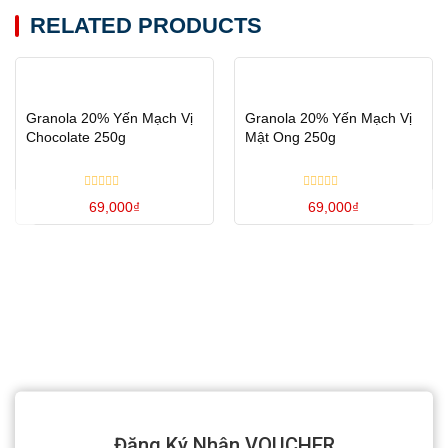
RELATED PRODUCTS
Granola 20% Yến Mạch Vị
Granola 20% Yến Mạch Vị
Chocolate 250g
Mật Ong 250g
Rated
Rated
69,000
₫
69,000
₫
0
0
out
out
of
of
5
5
Đăng Ký Nhận VOUCHER