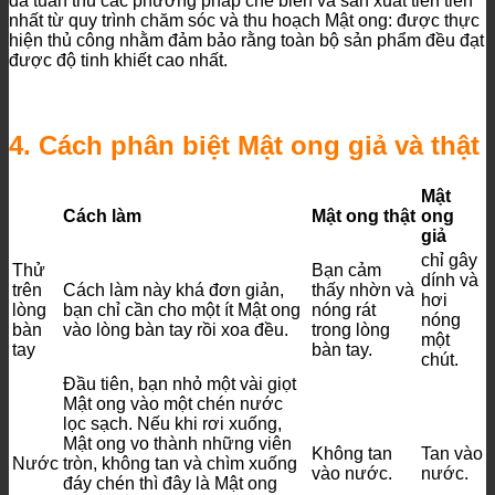
đã tuân thủ các phương pháp chế biến và sản xuất tiên tiến
nhất từ quy trình chăm sóc và thu hoạch Mật ong: được thực
hiện thủ công nhằm đảm bảo rằng toàn bộ sản phẩm đều đạt
được độ tinh khiết cao nhất.
4. Cách phân biệt Mật ong giả và thật
Mật
Cách làm
Mật ong thật
ong
giả
chỉ gây
Thử
Bạn cảm
dính và
trên
Cách làm này khá đơn giản,
thấy nhờn và
hơi
lòng
bạn chỉ cần cho một ít Mật ong
nóng rát
nóng
bàn
vào lòng bàn tay rồi xoa đều.
trong lòng
một
tay
bàn tay.
chút.
Đầu tiên, bạn nhỏ một vài giọt
Mật ong vào một chén nước
lọc sạch. Nếu khi rơi xuống,
Mật ong vo thành những viên
Không tan
Tan vào
Nước
tròn, không tan và chìm xuống
vào nước.
nước.
đáy chén thì đây là Mật ong