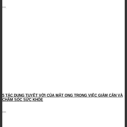
...
5 TÁC DỤNG TUYỆT VỜI CỦA MẬT ONG TRONG VIỆC GIẢM CÂN VÀ
CHĂM SÓC SỨC KHỎE
...