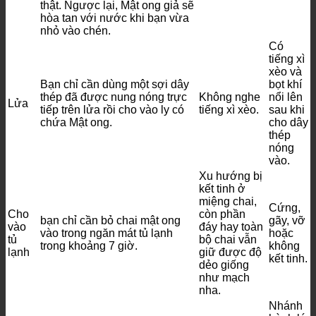
thật. Ngược lại, Mật ong giả sẽ
hòa tan với nước khi bạn vừa
nhỏ vào chén.
Có
tiếng xì
xèo và
Bạn chỉ cần dùng một sợi dây
bọt khí
thép đã được nung nóng trực
Không nghe
nổi lên
Lửa
tiếp trên lửa rồi cho vào ly có
tiếng xì xèo.
sau khi
chứa Mật ong.
cho dây
thép
nóng
vào.
Xu hướng bị
kết tinh ở
miệng chai,
Cứng,
Cho
còn phần
bạn chỉ cần bỏ chai mật ong
gãy, vỡ
vào
đáy hay toàn
vào trong ngăn mát tủ lạnh
hoặc
tủ
bộ chai vẫn
trong khoảng 7 giờ.
không
lạnh
giữ được độ
kết tinh.
dẻo giống
như mạch
nha.
Nhánh