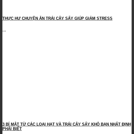
THỰC HƯ CHUYỆN ĂN TRÁI CÂY SẤY GIÚP GIẢM STRESS
...
3 BÍ MẬT TỪ CÁC LOẠI HẠT VÀ TRÁI CÂY SẤY KHÔ BẠN NHẤT ĐỊNH
PHẢI BIẾT