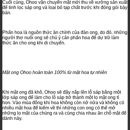
Cuối cùng, Ohoo vận chuyển mật mới thu về xưởng sản xuất
để tinh lọc sáp ong và loại bỏ tạp chất trước khi đóng gói bày
bán.
Phấn hoa là nguồn thức ăn chính của đàn ong, do đó, những
người thợ nuôi ong sẽ chú ý cản phấn hoa để dự trữ làm
thức ăn cho ong khi di chuyển.
Mật ong Ohoo hoàn toàn 100% từ mật hoa tự nhiên
Khi mật ong đã khô, Ohoo sẽ đậy nắp lên lỗ sáp bằng một
lớp sáp ong để làm cho lỗ sáp trở thành một lọ mật ong tí
hon. Vào mùa đông khi hoa không còn nở nữa và không có
nhiều mật hoa để kiếm về thì những con ong có thể mở
những lọ mật của chúng ra và cùng chia nhau ăn chỗ mật để
dành này.