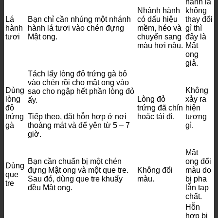
hành lá
Nhánh hành
không
Lá
Bạn chỉ cần nhúng một nhánh
có dấu hiệu
thay đổi
hành
hành lá tươi vào chén đựng
mềm, héo và
gì thì
tươi
Mật ong.
chuyển sang
đây là
màu hơi nâu.
Mật
ong
giả.
Tách lấy lòng đỏ trứng gà bỏ
vào chén rồi cho mật ong vào
Dùng
Không
sao cho ngập hết phần lòng đỏ
lòng
Lòng đỏ
xảy ra
ấy.
đỏ
trứng đã chín
hiện
trứng
Tiếp theo, đặt hỗn hợp ở nơi
hoặc tái đi.
tượng
gà
thoáng mát và để yên từ 5 – 7
gì.
giờ.
Mật
Bạn cần chuẩn bị một chén
ong đổi
Dùng
đựng Mật ong và một que tre.
Không đổi
màu do
que
Sau đó, dùng que tre khuấy
màu.
bị pha
tre
đều Mật ong.
lẫn tạp
chất.
Hỗn
hợp bị