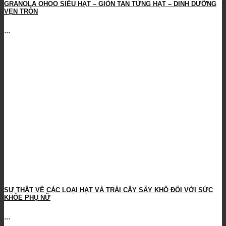
GRANOLA OHOO SIÊU HẠT – GIÒN TAN TỪNG HẠT – DINH DƯỠNG
VẸN TRÒN
...
SỰ THẬT VỀ CÁC LOẠI HẠT VÀ TRÁI CÂY SẤY KHÔ ĐỐI VỚI SỨC
KHỎE PHỤ NỮ
...