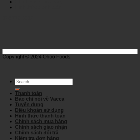
Chính sách mua hàng
Hình thức thanh toán
076 773 0502
Copyright © 2024 Ohoo Foods.
Search
for:
Thanh toán
Báo chí nói về Vacca
Tuyển dụng
Điều khoản sử dụng
Hình thức thanh toán
Chính sách mua hàng
Chính sách giao nhận
Chính sách đổi trả
Kiểm tra đơn hàng