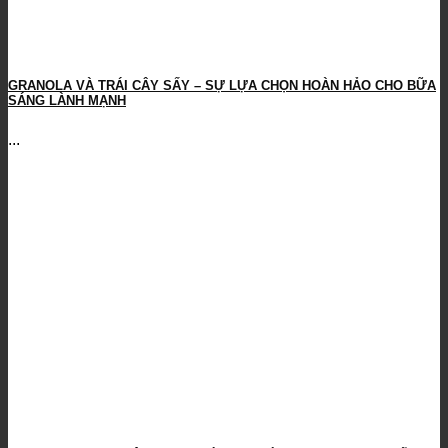
GRANOLA VÀ TRÁI CÂY SẤY – SỰ LỰA CHỌN HOÀN HẢO CHO BỮA
SÁNG LÀNH MẠNH
...