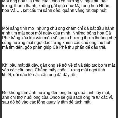
Mật ong hoa Cà Phê của Ohoo có hương vị ngọt dịu đặc
trưng, thanh thanh, không gắt quá như Mật ong hoa Nhãn,
hoa Vải…, kết cấu thì sánh dẻo, quánh vàng rất đẹp mắt.
Mỗi sáng tinh mơ, những chú ong chăm chỉ đã bắt đầu hành
trình tìm mật ngọt mỗi ngày của mình. Những bông hoa Cà
Phê trắng xóa khi vào mùa sẽ tạo ra hương thơm thoảng nhẹ
cùng hương mật ngọt đặc trưng khiến các chú ong thu hút
mà tìm đến, góp phần giúp Cà Phê thụ phấn để đậu trái.
Khi bầu mật đã đầy, đàn ong sẽ trở về tổ và tiếp tục bơm mật
vào các cầu ong. Chẳng mấy chốc, lượng mật ngọt tinh
khiết, dồi dào từ các cầu ong đã đầy rồi.
Để không làm ảnh hưởng đến ong trong quá trình lấy mật,
anh chị thợ nuôi ong của Ohoo sẽ giũ sạch ong ra từ các vỉ,
sau đó bỏ vào các lồng quay ly tâm để tách mật.