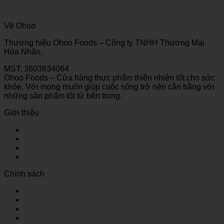
Về Ohoo
Thương hiệu Ohoo Foods – Công ty TNHH Thương Mại
Hòa Nhân.
MST: 3603834064
Ohoo Foods – Cửa hàng thực phẩm thiên nhiên tốt cho sức
khỏe. Với mong muốn giúp cuộc sống trở nên cân bằng với
những sản phẩm tốt từ bên trong.
Giới thiệu
TRANG CHỦ
SẢN PHẨM
BLOG
VỀ OHOO FOODS
Chính sách
Chính sách chung
Chính sách bảo mật
Chính sách đổi trả
Chính sách giao nhận