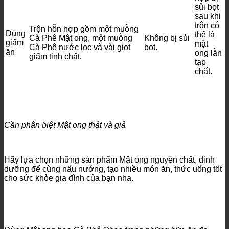
sủi bọt
sau khi
trộn có
Trộn hỗn hợp gồm một muỗng
Dùng
thể là
Cà Phê Mật ong, một muỗng
Không bị sủi
giấm
mật
Cà Phê nước lọc và vài giọt
bọt.
ăn
ong lẫn
giấm tinh chất.
tạp
chất.
Cần phân biệt Mật ong thật và giả
Hãy lựa chọn những sản phẩm Mật ong nguyên chất, dinh
dưỡng để cùng nấu nướng, tạo nhiều món ăn, thức uống tốt
cho sức khỏe gia đình của bạn nha.