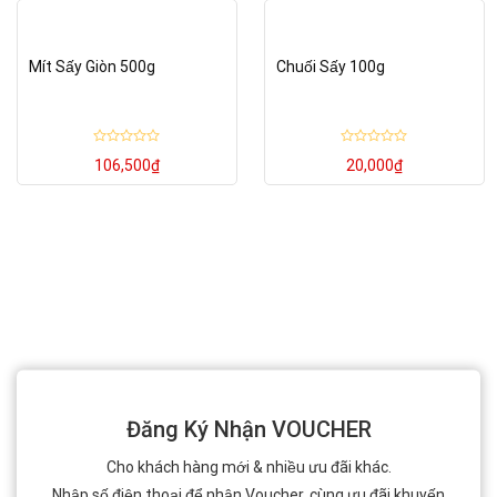
Mít Sấy Giòn 500g
Chuối Sấy 100g
Rated
Rated
106,500
₫
20,000
₫
0
0
out
out
of
of
5
5
Đăng Ký Nhận VOUCHER
Cho khách hàng mới & nhiều ưu đãi khác.
Nhập số điện thoại để nhận Voucher, cùng ưu đãi khuyến