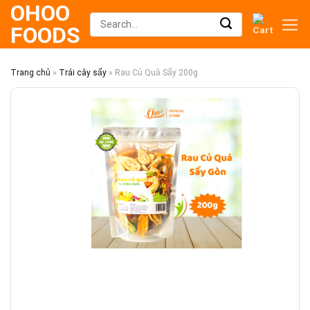
OHOO
Skip
Search
FOODS
to
for:
content
Trang chủ
»
Trái cây sấy
»
Rau Củ Quả Sấy 200g