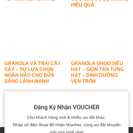
HIỆU QUẢ
...
...
GRANOLA VÀ TRÁI CÂY
GRANOLA OHOO SIÊU
SẤY – SỰ LỰA CHỌN
HẠT – GIÒN TAN TỪNG
HOÀN HẢO CHO BỮA
HẠT – DINH DƯỠNG
SÁNG LÀNH MẠNH
VẸN TRÒN
...
...
Đăng Ký Nhận VOUCHER
Cho khách hàng mới & nhiều ưu đãi khác.
Nhập số điện thoại để nhận Voucher, cùng ưu đãi khuyến
mãi mới nhất nhé!