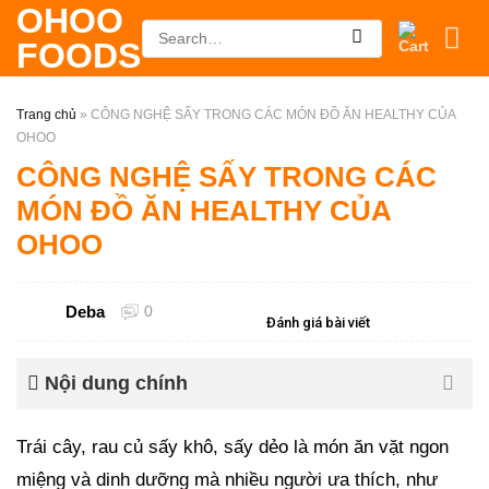
OHOO
Skip
Search
FOODS
to
for:
content
Trang chủ
»
CÔNG NGHỆ SẤY TRONG CÁC MÓN ĐỒ ĂN HEALTHY CỦA
OHOO
CÔNG NGHỆ SẤY TRONG CÁC
MÓN ĐỒ ĂN HEALTHY CỦA
OHOO
Deba
0
Đánh giá bài viết
Nội dung chính
Trái cây, rau củ sấy khô, sấy dẻo là món ăn vặt ngon
miệng và dinh dưỡng mà nhiều người ưa thích, như