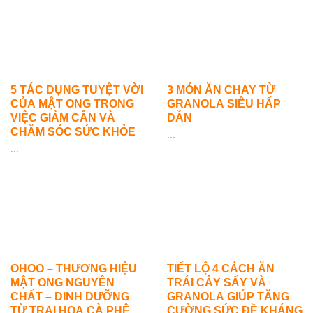
5 TÁC DỤNG TUYỆT VỜI
3 MÓN ĂN CHAY TỪ
CỦA MẬT ONG TRONG
GRANOLA SIÊU HẤP
VIỆC GIẢM CÂN VÀ
DẪN
CHĂM SÓC SỨC KHỎE
...
...
OHOO – THƯƠNG HIỆU
TIẾT LỘ 4 CÁCH ĂN
MẬT ONG NGUYÊN
TRÁI CÂY SẤY VÀ
CHẤT – DINH DƯỠNG
GRANOLA GIÚP TĂNG
TỪ TRẠI HOA CÀ PHÊ
CƯỜNG SỨC ĐỀ KHÁNG